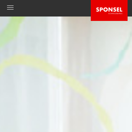
UNTERNEHMEN
Produktkatalog
Ausstellungsraum
Produktion
Team
News
KOMPETENZEN
Beratung / Planung
Fertigung / Montage
Küchen
Möbel
Gesund Schlafen
Schlaf & Regeneration
Entspannt modernisieren