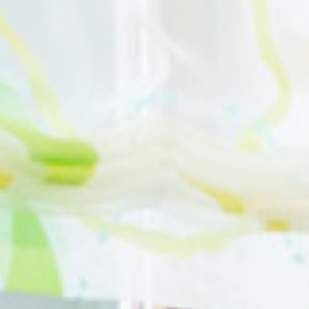
Raumausstattung
Objektausstattung
Reparatur / Service
REFERENZEN
KARRIERE
KONTAKT