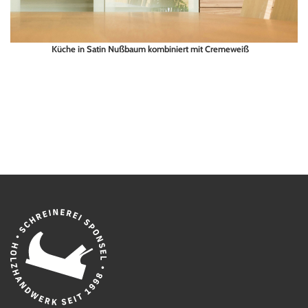
Raumausstattung
Objektausstattung
Reparatur / Service
Küche in Satin Nußbaum kombiniert mit Cremeweiß
Granit Arbeitsplatte, Rückwand in kunststoffbeschichtet Dekor
REFERENZEN
Apfelgrün
KARRIERE
KONTAKT