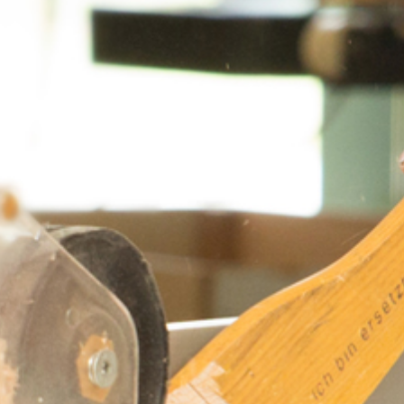
Raumausstattung
Objektausstattung
Reparatur / Service
REFERENZEN
KARRIERE
KONTAKT