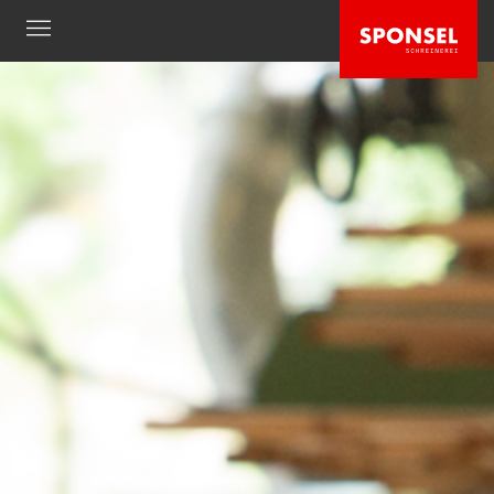
UNTERNEHMEN
Produktkatalog
Ausstellungsraum
Produktion
Team
News
KOMPETENZEN
Beratung / Planung
Fertigung / Montage
Küchen
Möbel
Gesund Schlafen
Schlaf & Regeneration
Entspannt modernisieren