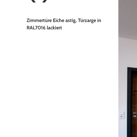
Zimmertüre Eiche astig, Türzarge in
Zimmertüre Eiche mit Edelstahl
RAL7016 lackiert
Drückergarnitur