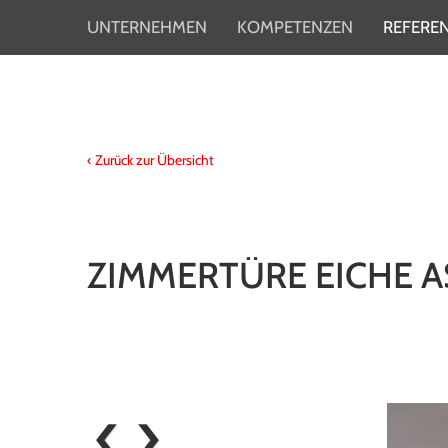
UNTERNEHMEN
KOMPETENZEN
REFERE
Produktkatalog
Beratung / Planung
Ausstellungsraum
Fertigung / Montage
Produktion
Küchen
Team
Möbel
‹ Zurück zur Übersicht
News
Gesund Schlafen
Schlaf & Regeneration
Entspannt modernisieren
ZIMMERTÜRE EICHE A
Raumausstattung
Objektausstattung
Reparatur / Service
‹
›