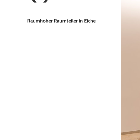
Raumhoher Raumteiler in Eiche
Highboard vor Raumteiler in Eiche
Holzleisten in Eiche