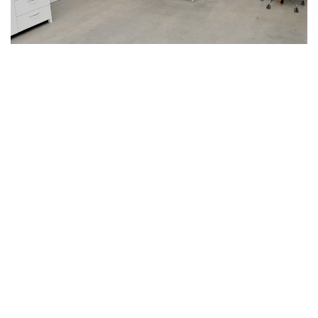
Raumausstattung
Objektausstattung
Reparatur / Service
REFERENZEN
KARRIERE
KONTAKT