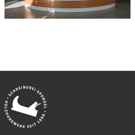
Raumausstattung
Objektausstattung
Reparatur / Service
REFERENZEN
KARRIERE
KONTAKT