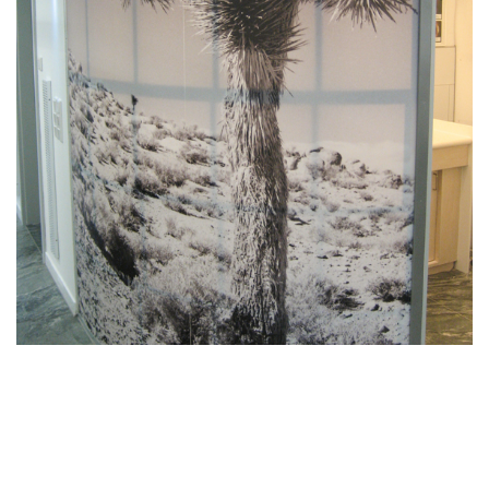
Raumausstattung
Objektausstattung
Reparatur / Service
REFERENZEN
KARRIERE
KONTAKT